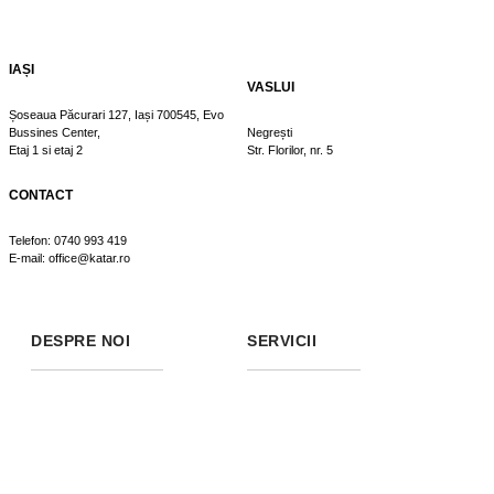
IAȘI
VASLUI
Șoseaua Păcurari 127, Iași 700545, Evo
Bussines Center,
Negrești
Etaj 1 si etaj 2
Str. Florilor, nr. 5
CONTACT
Telefon: 0740 993 419
E-mail: office@katar.ro
DESPRE NOI
SERVICII
PORTOFOLIU
CARIERĂ
NOUTĂȚI