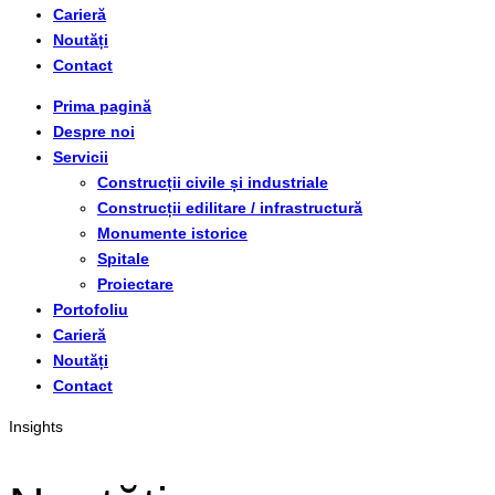
Carieră
Noutăți
Contact
Prima pagină
Despre noi
Servicii
Construcții civile și industriale
Construcții edilitare / infrastructură
Monumente istorice
Spitale
Proiectare
Portofoliu
Carieră
Noutăți
Contact
Insights