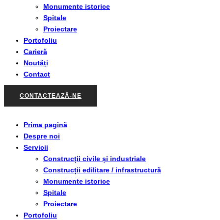
Monumente istorice
Spitale
Proiectare
Portofoliu
Carieră
Noutăți
Contact
CONTACTEAZĂ-NE
Prima pagină
Despre noi
Servicii
Construcții civile și industriale
Construcții edilitare / infrastructură
Monumente istorice
Spitale
Proiectare
Portofoliu