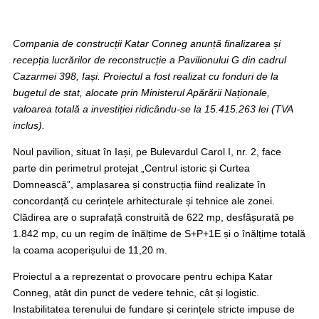
Compania de construcții Katar Conneg anunță finalizarea și
recepția lucrărilor de reconstrucție a Pavilionului G din cadrul
Cazarmei 398, Iași. Proiectul a fost realizat cu fonduri de la
bugetul de stat, alocate prin Ministerul Apărării Naționale,
valoarea totală a investiției ridicându-se la 15.415.263 lei (TVA
inclus).
Noul pavilion, situat în Iași, pe Bulevardul Carol I, nr. 2, face
parte din perimetrul protejat „Centrul istoric și Curtea
Domnească”, amplasarea și construcția fiind realizate în
concordanță cu cerințele arhitecturale și tehnice ale zonei.
Clădirea are o suprafață construită de 622 mp, desfășurată pe
1.842 mp, cu un regim de înălțime de S+P+1E și o înălțime totală
la coama acoperișului de 11,20 m.
Proiectul a a reprezentat o provocare pentru echipa Katar
Conneg, atât din punct de vedere tehnic, cât și logistic.
Instabilitatea terenului de fundare și cerințele stricte impuse de