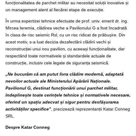
funcționalitatea de parchet militar au necesitat soluții inovative și
un management atent al fiecărei etape de execuție.
În urma expertizei tehnice efectuate de prof. univ. emerit dr. ing.
Mircea Ieremia, clădirea veche a Pavilionului G a fost încadrată
în clasa de risc seismic Rsl, cu un risc ridicat de prăbușire. Din
acest motiv, s-a luat decizia dezafectării clădirii vechi și
reconstrucției unui nou pavilion, cu aceeași funcționalitate, dar
respectând toate normativele și standardele actuale de
construcție, inclusiv cele legate de siguranța seismică.
„Ne bucurăm că am putut livra clădire modernă, adaptată
nevoilor actuale ale Ministerului Apărării Naționale.
Pavilionul G, destinat funcționării unui parchet militar,
îndeplinește toate cerințele tehnice și normativele necesare,
oferind un spațiu adecvat și sigur pentru desfășurarea
activităților specifice”
, precizează reprezentanții Katar Conneg
SRL.
Despre Katar Conneg